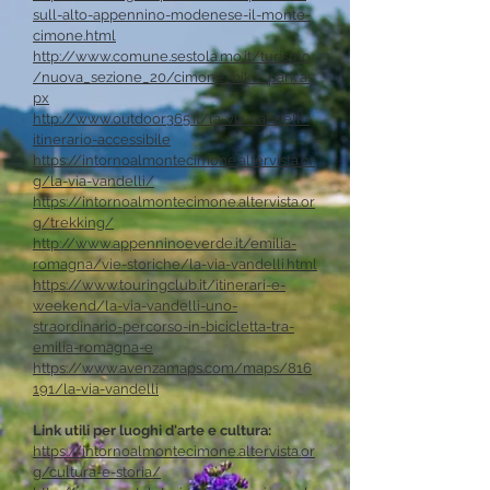
sull-alto-appennino-modenese-il-monte-
cimone.html
http://www.comune.sestola.mo.it/turismo
/nuova_sezione_20/cimone_bike_park.as
px
http://www.outdoor365.it/la-via-vandelli-
itinerario-accessibile
https://intornoalmontecimone.altervista.or
g/la-via-vandelli/
https://intornoalmontecimone.altervista.or
g/trekking/
http://www.appenninoeverde.it/emilia-
romagna/vie-storiche/la-via-vandelli.html
https://www.touringclub.it/itinerari-e-
weekend/la-via-vandelli-uno-
straordinario-percorso-in-bicicletta-tra-
emilia-romagna-e
https://www.avenzamaps.com/maps/816
191/la-via-vandelli
Link utili per luoghi d'arte e cultura:
https://intornoalmontecimone.altervista.or
g/cultura-e-storia/