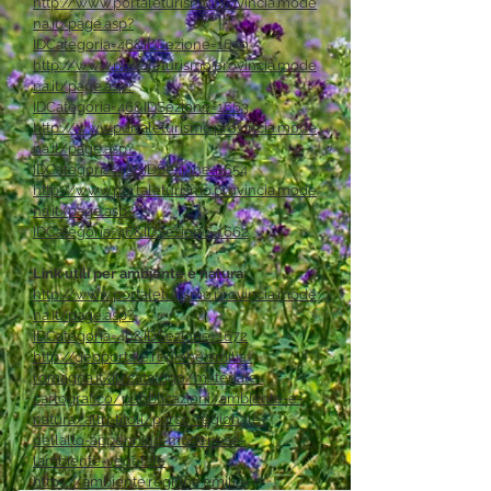
http://www.portaleturismo.provincia.mode
na.it/page.asp?
IDCategoria=46&IDSezione=1659
http://www.portaleturismo.provincia.mode
na.it/page.asp?
IDCategoria=46&IDSezione=1663
http://www.portaleturismo.provincia.mode
na.it/page.asp?
IDCategoria=46&IDSezione=1654
http://www.portaleturismo.provincia.mode
na.it/page.asp?
IDCategoria=46&IDSezione=1662
Link utili per ambiente e natura:
http://www.portaleturismo.provincia.mode
na.it/page.asp?
IDCategoria=46&IDSezione=1672
http://geoportale.regione.emilia-
romagna.it/it/catalogo/materiale-
cartografico/pubblicazioni/ambiente-e-
natura/altri-titoli/parco-regionale-
dellalto-appennino-modenese-
lambiente-vegetale
https://ambiente.regione.emilia-