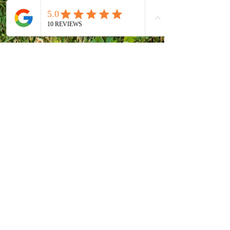
romagna.it/it/parchi-natura2000/aree-
protette/parchi/aamo
Link utili per eventi, sagre e feste
popolari:
http://www.portaleturismo.provincia.mode
na.it/page.asp?
IDCategoria=46&IDSezione=8156
TORNA ALLA PAGINA ESPERIENZE
Antiche Vie
Bed & Breakfast
®
Via Casa Storto, 648
41028 Pompeano di Serramazzoni
Modena - Italy
+39 339 5993103
(Cinzia)
cinzia@antichevie.it