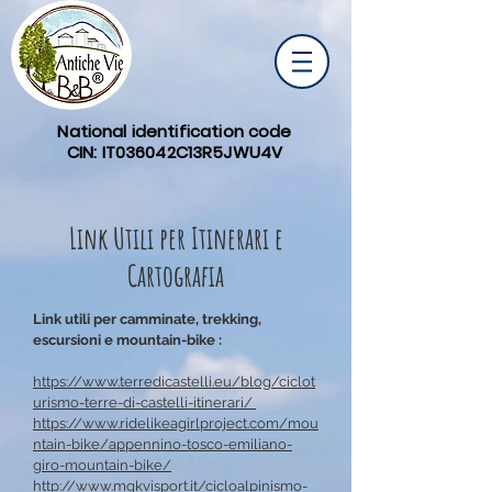
National identification code
CIN: IT036042C13R5JWU4V
Link Utili per Itinerari e
Cartografia
Link utili per camminate, trekking,
escursioni e mountain-bike :
https://www.terredicastelli.eu/blog/ciclot
urismo-terre-di-castelli-itinerari/
https://www.ridelikeagirlproject.com/mou
ntain-bike/appennino-tosco-emiliano-
giro-mountain-bike/
http://www.mgkvisport.it/cicloalpinismo-